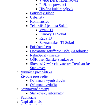
Výbor DHZ Tr.Stankovce
Požiarna prevencia
História,kultúra,výcvik
Folklórny súbor
Urbariáty
Kominárstvo
Telocvičná jednota Sokol
Vznik TJ
Stanovy TJ Sokol
Rada TJ
Zoznam akcií TJ Sokol
Poisťovníctvo
Občianske združenie "Včely a príroda"
RehaSpirit - masáže
OŠK Trenčianske Stankovce
Slovenský zväz chovateľov Trenčianske
Stankovce
Virtuálna prechádzka
Životné prostredie
Ochrana a výrub drevín
Ochrana ovzdušia
Stankovské noviny
Stankovský informátor
Publikácie
Napísali o nás