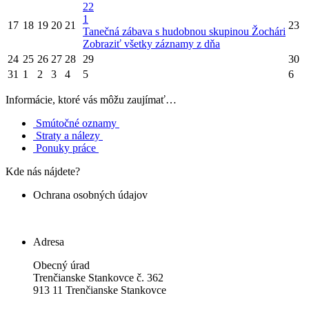
22
1
17
18
19
20
21
23
Tanečná zábava s hudobnou skupinou Žochári
Zobraziť všetky záznamy z dňa
24
25
26
27
28
29
30
31
1
2
3
4
5
6
Informácie, ktoré vás môžu zaujímať…
Smútočné oznamy
Straty a nálezy
Ponuky práce
Kde nás nájdete?
Ochrana osobných údajov
Ochrana osobných údajov
Adresa
Obecný úrad
Trenčianske Stankovce č. 362
913 11 Trenčianske Stankovce