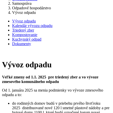
Samospráva
Odpadové hospodárstvo
Vývoz odpadu
Vývoz odpadu
Kalendár vývozu odpadu
Triedený zber
Kompostovanie
Kuchynský odpad
Dokumenty
Vývoz odpadu
Veľké zmeny od 1.1. 2025 pre triedený zber a vo vývoze
zmesového komunálneho odpadu
Od 1. januára 2025 sa menia podmienky vo vývoze zmesového
odpadu a to:
do rodinných domov budú v priebehu prvého štvrťroku
2025 distribuované nové 120 l smetné plastové nádoby a pre
bytové domy 1100 l, ktoré budú označené logom novej