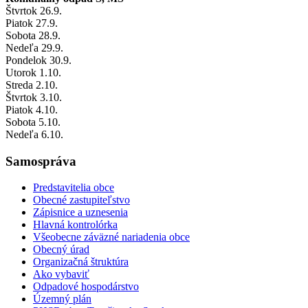
Štvrtok
26
.9.
Piatok
27
.9.
Sobota
28
.9.
Nedeľa
29
.9.
Pondelok
30
.9.
Utorok
1
.10.
Streda
2
.10.
Štvrtok
3
.10.
Piatok
4
.10.
Sobota
5
.10.
Nedeľa
6
.10.
Samospráva
Predstavitelia obce
Obecné zastupiteľstvo
Zápisnice a uznesenia
Hlavná kontrolórka
Všeobecne záväzné nariadenia obce
Obecný úrad
Organizačná štruktúra
Ako vybaviť
Odpadové hospodárstvo
Územný plán