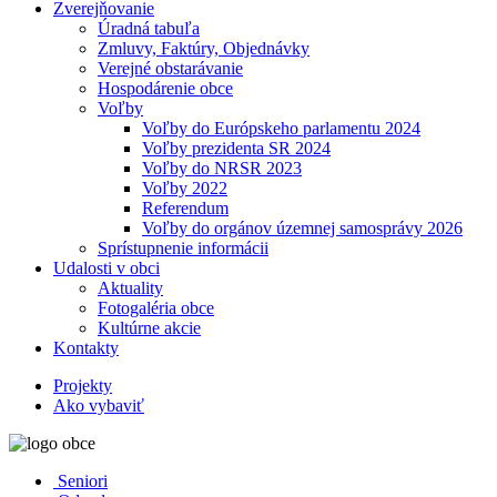
Zverejňovanie
Úradná tabuľa
Zmluvy, Faktúry, Objednávky
Verejné obstarávanie
Hospodárenie obce
Voľby
Voľby do Európskeho parlamentu 2024
Voľby prezidenta SR 2024
Voľby do NRSR 2023
Voľby 2022
Referendum
Voľby do orgánov územnej samosprávy 2026
Sprístupnenie informácii
Udalosti v obci
Aktuality
Fotogaléria obce
Kultúrne akcie
Kontakty
Projekty
Ako vybaviť
Seniori