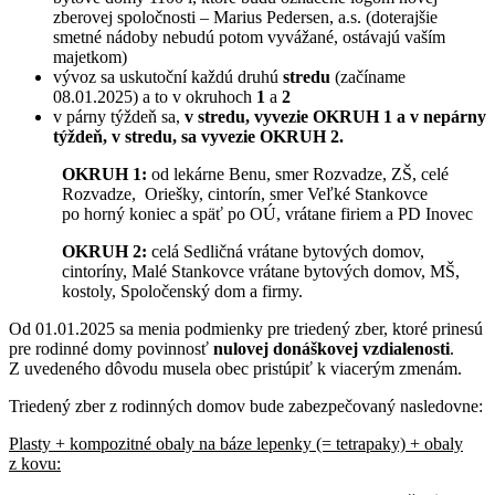
zberovej spoločnosti – Marius Pedersen, a.s. (doterajšie
smetné nádoby nebudú potom vyvážané, ostávajú vaším
majetkom)
vývoz sa uskutoční každú druhú
stredu
(začíname
08.01.2025) a to v okruhoch
1
a
2
v párny týždeň sa,
v stredu, vyvezie OKRUH 1 a v nepárny
týždeň, v stredu, sa vyvezie OKRUH 2.
OKRUH 1:
od lekárne Benu, smer Rozvadze, ZŠ, celé
Rozvadze, Oriešky, cintorín, smer Veľké Stankovce
po horný koniec a späť po OÚ, vrátane firiem a PD Inovec
OKRUH 2:
celá Sedličná vrátane bytových domov,
cintoríny, Malé Stankovce vrátane bytových domov, MŠ,
kostoly, Spoločenský dom a firmy.
Od 01.01.2025 sa menia podmienky pre triedený zber, ktoré prinesú
pre rodinné domy povinnosť
nulovej donáškovej vzdialenosti
.
Z uvedeného dôvodu musela obec pristúpiť k viacerým zmenám.
Triedený zber z rodinných domov bude zabezpečovaný nasledovne:
Plasty + kompozitné obaly na báze lepenky (= tetrapaky) + obaly
z kovu: