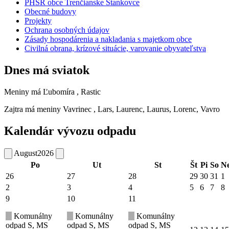
PHSR obce Trenčianske Stankovce
Obecné budovy
Projekty
Ochrana osobných údajov
Zásady hospodárenia a nakladania s majetkom obce
Civilná obrana, krízové situácie, varovanie obyvateľstva
Dnes má sviatok
Meniny má
Ľubomíra
, Rastic
Zajtra má meniny
Vavrinec
, Lars, Laurenc, Laurus, Lorenc, Vavro
Kalendár vývozu odpadu
August
2026
Po
Ut
St
Št
Pi
So
N
26
27
28
29
30
31
1
2
3
4
5
6
7
8
9
10
11
Komunálny
Komunálny
Komunálny
odpad S, MS
odpad S, MS
odpad S, MS