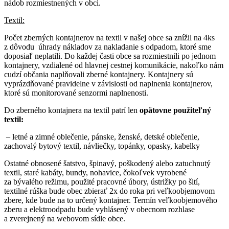
nádob rozmiestnených v obci.
Textil:
Počet zberných kontajnerov na textil v našej obce sa znížil na 4ks
z dôvodu úhrady nákladov za nakladanie s odpadom, ktoré sme
doposiaľ neplatili. Do každej časti obce sa rozmiestnili po jednom
kontajnery, vzdialené od hlavnej cestnej komunikácie, nakoľko nám
cudzí občania naplňovali zberné kontajnery. Kontajnery sú
vyprázdňované pravidelne v závislosti od naplnenia kontajnerov,
ktoré sú monitorované senzormi naplnenosti.
Do zberného kontajnera na textil patrí len
opätovne použiteľný
textil:
– letné a zimné oblečenie, pánske, ženské, detské oblečenie,
zachovalý bytový textil, návliečky, topánky, opasky, kabelky
Ostatné obnosené šatstvo, špinavý, poškodený alebo zatuchnutý
textil, staré kabáty, bundy, nohavice, čokoľvek vyrobené
za bývalého režimu, použité pracovné úbory, ústrižky po šití,
textilné rúška bude obec zbierať 2x do roka pri veľkoobjemovom
zbere, kde bude na to určený kontajner. Termín veľkoobjemového
zberu a elektroodpadu bude vyhlásený v obecnom rozhlase
a zverejnený na webovom sídle obce.