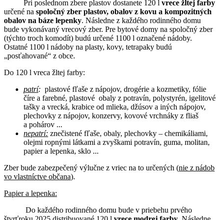
Pri poslednom zbere plastov dostanete 120 l
vrece žltej farby
určené na
spoločný zber plastov, obalov z kovu a kompozitných
obalov na
báze lepenky
. Následne z každého rodinného domu
bude vykonávaný vrecový zber. Pre bytové domy na spoločný zber
(týchto troch komodít) budú určené 1100 l označené nádoby.
Ostatné 1100 l nádoby na plasty, kovy, tetrapaky budú
„posťahované“ z obce.
Do 120 l vreca žltej farby:
patrí
:
plastové fľaše z nápojov, drogérie a kozmetiky, fólie
číre a farebné, plastové obaly z potravín, polystyrén, igelitové
tašky a vrecká, krabice od mlieka, džúsov a iných nápojov,
plechovky z nápojov, konzervy, kovové vrchnáky z fliaš
a pohárov ...
nepatrí:
znečistené fľaše, obaly, plechovky – chemikáliami,
olejmi ropnými látkami a zvyškami potravín, guma, molitan,
papier a lepenka, sklo ...
Zber bude zabezpečený výlučne z vriec na to určených (
nie z nádob
vo vlastníctve občana
).
Papier a lepenka:
Do každého rodinného domu bude v priebehu prvého
štvrťroku 2025 distribuované 120 l
vrece modrej farby
. Následne