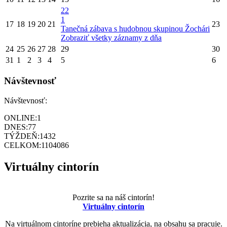
22
1
17
18
19
20
21
23
Tanečná zábava s hudobnou skupinou Žochári
Zobraziť všetky záznamy z dňa
24
25
26
27
28
29
30
31
1
2
3
4
5
6
Návštevnosť
Návštevnosť:
ONLINE:
1
DNES:
77
TÝŽDEŇ:
1432
CELKOM:
1104086
Virtuálny cintorín
Pozrite sa na náš cintorín!
Virtuálny cintorín
Na virtuálnom cintoríne prebieha aktualizácia, na obsahu sa pracuje.