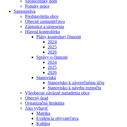
Spoločenský dom
Ponuky práce
Samospráva
Predstavitelia obce
Obecné zastupiteľstvo
Zápisnice a uznesenia
Hlavná kontrolórka
Plány kontrolnej činnosti
2024
2025
2026
Správy o činnosti
2024
2025
2026
Stanoviská
Stanovisko k záverečnému účtu
Stanovisko k návrhu rozpočtu
Všeobecne záväzné nariadenia obce
Obecný úrad
Organizačná štruktúra
Ako vybaviť
Matrika
Evidencia obyvateľstva
Kultúra