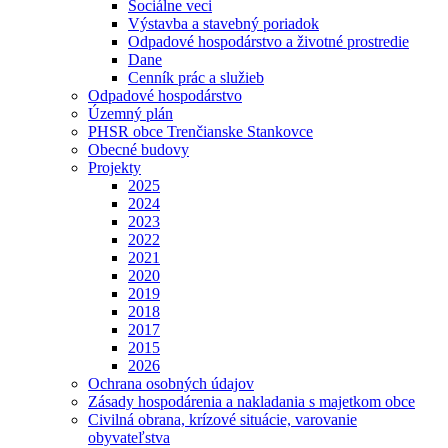
Sociálne veci
Výstavba a stavebný poriadok
Odpadové hospodárstvo a životné prostredie
Dane
Cenník prác a služieb
Odpadové hospodárstvo
Územný plán
PHSR obce Trenčianske Stankovce
Obecné budovy
Projekty
2025
2024
2023
2022
2021
2020
2019
2018
2017
2015
2026
Ochrana osobných údajov
Zásady hospodárenia a nakladania s majetkom obce
Civilná obrana, krízové situácie, varovanie
obyvateľstva