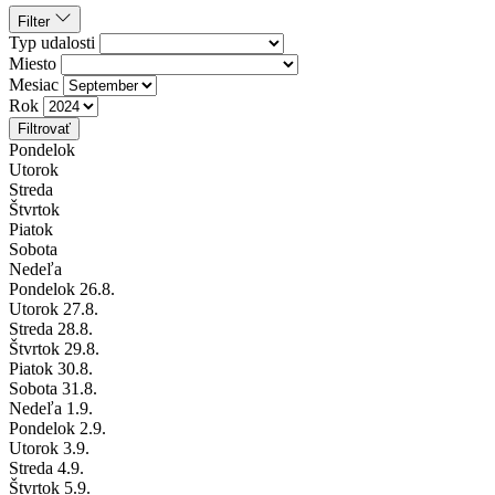
Filter
Typ udalosti
Miesto
Mesiac
Rok
Filtrovať
Pondelok
Utorok
Streda
Štvrtok
Piatok
Sobota
Nedeľa
Pondelok
26
.8.
Utorok
27
.8.
Streda
28
.8.
Štvrtok
29
.8.
Piatok
30
.8.
Sobota
31
.8.
Nedeľa
1
.9.
Pondelok
2
.9.
Utorok
3
.9.
Streda
4
.9.
Štvrtok
5
.9.