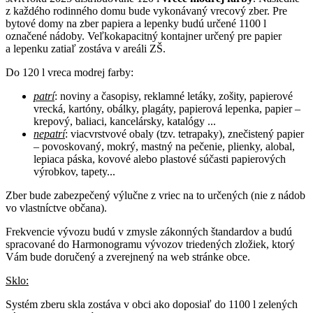
z každého rodinného domu bude vykonávaný vrecový zber. Pre
bytové domy na zber papiera a lepenky budú určené 1100 l
označené nádoby. Veľkokapacitný kontajner určený pre papier
a lepenku zatiaľ zostáva v areáli ZŠ.
Do 120 l vreca modrej farby:
patrí
: noviny a časopisy, reklamné letáky, zošity, papierové
vrecká, kartóny, obálky, plagáty, papierová lepenka, papier –
krepový, baliaci, kancelársky, katalógy ...
nepatrí
: viacvrstvové obaly (tzv. tetrapaky), znečistený papier
– povoskovaný, mokrý, mastný na pečenie, plienky, alobal,
lepiaca páska, kovové alebo plastové súčasti papierových
výrobkov, tapety...
Zber bude zabezpečený výlučne z vriec na to určených (nie z nádob
vo vlastníctve občana).
Frekvencie vývozu budú v zmysle zákonných štandardov a budú
spracované do Harmonogramu vývozov triedených zložiek, ktorý
Vám bude doručený a zverejnený na web stránke obce.
Sklo:
Systém zberu skla zostáva v obci ako doposiaľ do 1100 l zelených