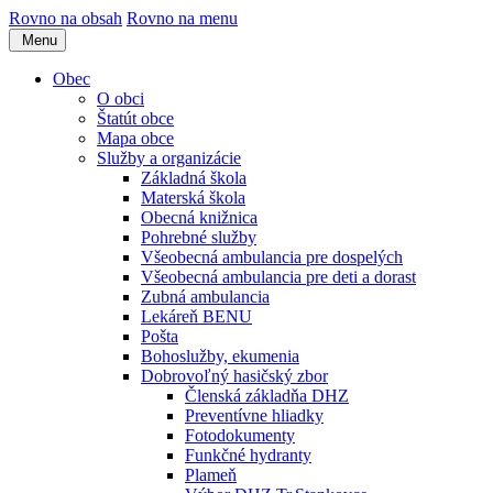
Rovno na obsah
Rovno na menu
Menu
Obec
O obci
Štatút obce
Mapa obce
Služby a organizácie
Základná škola
Materská škola
Obecná knižnica
Pohrebné služby
Všeobecná ambulancia pre dospelých
Všeobecná ambulancia pre deti a dorast
Zubná ambulancia
Lekáreň BENU
Pošta
Bohoslužby, ekumenia
Dobrovoľný hasičský zbor
Členská základňa DHZ
Preventívne hliadky
Fotodokumenty
Funkčné hydranty
Plameň