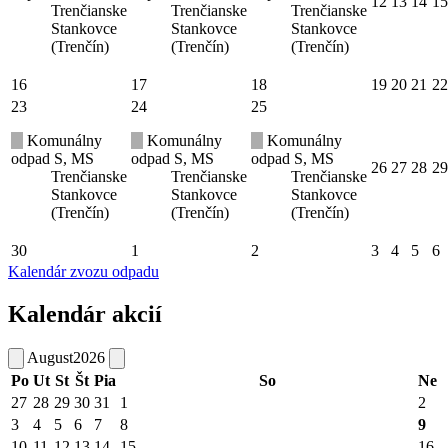
12
13
14
15
Trenčianske
Trenčianske
Trenčianske
Stankovce
Stankovce
Stankovce
(Trenčín)
(Trenčín)
(Trenčín)
16
17
18
19
20
21
22
23
24
25
Komunálny
Komunálny
Komunálny
odpad S, MS
odpad S, MS
odpad S, MS
26
27
28
29
Trenčianske
Trenčianske
Trenčianske
Stankovce
Stankovce
Stankovce
(Trenčín)
(Trenčín)
(Trenčín)
30
1
2
3
4
5
6
Kalendár zvozu odpadu
Kalendár akcií
August
2026
Po
Ut
St
Št
Pia
So
Ne
27
28
29
30
31
1
2
3
4
5
6
7
8
9
10
11
12
13
14
15
16