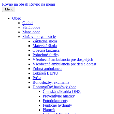
Rovno na obsah
Rovno na menu
Menu
Obec
O obci
Štatút obce
Mapa obce
Služby a organizácie
Základná škola
Materská škola
Obecná knižnica
Pohrebné služby
Všeobecná ambulancia pre dospelých
Všeobecná ambulancia pre deti a dorast
Zubná ambulancia
Lekáreň BENU
Pošta
Bohoslužby, ekumenia
Dobrovoľný hasičský zbor
Členská základňa DHZ
Preventívne hliadky
Fotodokumenty
Funkčné hydranty
Plameň