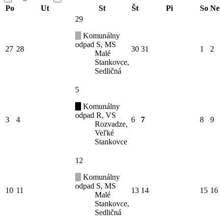
Po
Ut
St
Št
Pi
So
Ne
29
Komunálny
odpad S, MS
27
28
30
31
1
2
Malé
Stankovce,
Sedličná
5
Komunálny
odpad R, VS
3
4
6
7
8
9
Rozvadze,
Veľké
Stankovce
12
Komunálny
odpad S, MS
10
11
13
14
15
16
Malé
Stankovce,
Sedličná