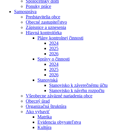
Spoločenský dom
Ponuky práce
Samospráva
Predstavitelia obce
Obecné zastupiteľstvo
Zápisnice a uznesenia
Hlavná kontrolórka
Plány kontrolnej činnosti
2024
2025
2026
Správy o činnosti
2024
2025
2026
Stanoviská
Stanovisko k záverečnému účtu
Stanovisko k návrhu rozpočtu
Všeobecne záväzné nariadenia obce
Obecný úrad
Organizačná štruktúra
Ako vybaviť
Matrika
Evidencia obyvateľstva
Kultúra