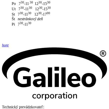
30
30
3
0
30
Po 7
-11
12
-15
30
30
30
30
Ut 7
-11
12
-15
30
30
30
00
St 7
-11
12
-17
Št
nestránkový deň
30
30
Pi 7
-11
hore
Technický prevádzkovateľ: