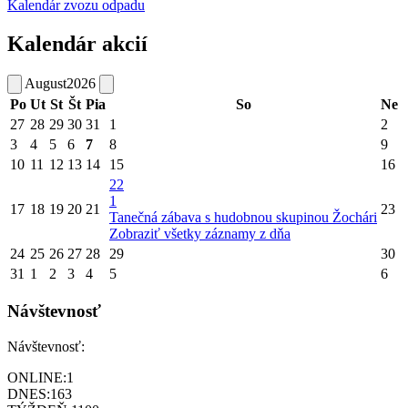
Kalendár zvozu odpadu
Kalendár akcií
August
2026
Po
Ut
St
Št
Pia
So
Ne
27
28
29
30
31
1
2
3
4
5
6
7
8
9
10
11
12
13
14
15
16
22
1
17
18
19
20
21
23
Tanečná zábava s hudobnou skupinou Žochári
Zobraziť všetky záznamy z dňa
24
25
26
27
28
29
30
31
1
2
3
4
5
6
Návštevnosť
Návštevnosť:
ONLINE:
1
DNES:
163