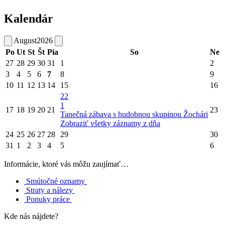
Kalendár
August
2026
Po
Ut
St
Št
Pia
So
Ne
27
28
29
30
31
1
2
3
4
5
6
7
8
9
10
11
12
13
14
15
16
22
1
17
18
19
20
21
23
Tanečná zábava s hudobnou skupinou Žochári
Zobraziť všetky záznamy z dňa
24
25
26
27
28
29
30
31
1
2
3
4
5
6
Informácie, ktoré vás môžu zaujímať…
Smútočné oznamy
Straty a nálezy
Ponuky práce
Kde nás nájdete?