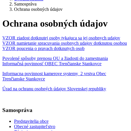
Samospráva
Ochrana osobných údajov
Ochrana osobných údajov
VZOR ziadost dotknutej osoby tykajuca sa jej osobnych udajov
VZOR namietanie spracuvania osobnych udajov dotknutou osobou
VZOR poucenia o pravach dotknutych osob
Povolené spôsoby prenosu OU a žiadosti do zamestnania
Informačná povinnosť OBEC Trenčianske Stankovce
Informacna povinnost kamerove systemy_2 vrstva Obec
Trenčianske Stankovce
Úrad na ochranu osobných údajov Slovenskej republiky
Samospráva
Predstavitelia obce
Obecné zastupiteľstvo