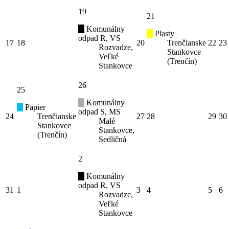
19
21
Komunálny
Plasty
odpad R, VS
17
18
20
Trenčianske
22
23
Rozvadze,
Stankovce
Veľké
(Trenčín)
Stankovce
26
25
Komunálny
Papier
odpad S, MS
24
Trenčianske
27
28
29
30
Malé
Stankovce
Stankovce,
(Trenčín)
Sedličná
2
Komunálny
odpad R, VS
31
1
3
4
5
6
Rozvadze,
Veľké
Stankovce