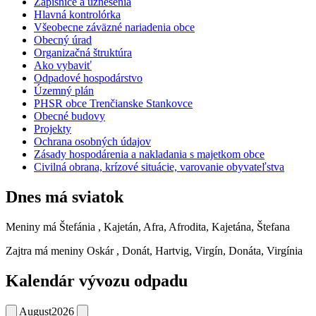
Zápisnice a uznesenia
Hlavná kontrolórka
Všeobecne záväzné nariadenia obce
Obecný úrad
Organizačná štruktúra
Ako vybaviť
Odpadové hospodárstvo
Územný plán
PHSR obce Trenčianske Stankovce
Obecné budovy
Projekty
Ochrana
osobných
údajov
Zásady hospodárenia a nakladania s majetkom obce
Civilná obrana, krízové situácie, varovanie obyvateľstva
Dnes má sviatok
Meniny má
Štefánia
, Kajetán, Afra, Afrodita, Kajetána, Štefana
Zajtra má meniny
Oskár
, Donát, Hartvig, Virgín, Donáta, Virgínia
Kalendár vývozu odpadu
August
2026