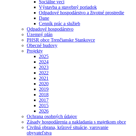
Sociálne veci
Výstavba a stavebný poriadok
Odpadové hospodárstvo a životné prostredie
Dane
Cenník prác a služieb
Odpadové hospodárstvo
Územný plán
PHSR obce Trenčianske Stankovce
Obecné budovy
Projekty
2025
2024
2023
2022
2021
2020
2019
2018
2017
2015
2026
Ochrana
osobných
údajov
Zásady hospodárenia a nakladania s majetkom obce
Civilná obrana, krízové situácie, varovanie
obyvateľstva