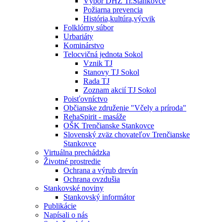
Výbor DHZ Tr.Stankovce
Požiarna prevencia
História,kultúra,výcvik
Folklórny súbor
Urbariáty
Kominárstvo
Telocvičná jednota Sokol
Vznik TJ
Stanovy TJ Sokol
Rada TJ
Zoznam akcií TJ Sokol
Poisťovníctvo
Občianske združenie "Včely a príroda"
RehaSpirit - masáže
OŠK Trenčianske Stankovce
Slovenský zväz chovateľov Trenčianske
Stankovce
Virtuálna prechádzka
Životné prostredie
Ochrana
a výrub drevín
Ochrana
ovzdušia
Stankovské noviny
Stankovský informátor
Publikácie
Napísali o nás