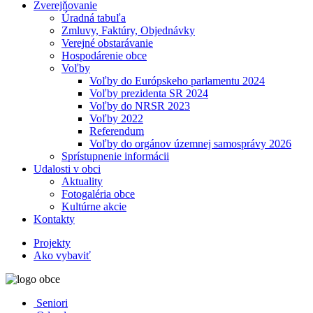
Zverejňovanie
Úradná tabuľa
Zmluvy, Faktúry, Objednávky
Verejné obstarávanie
Hospodárenie obce
Voľby
Voľby do Európskeho parlamentu 2024
Voľby prezidenta SR 2024
Voľby do NRSR 2023
Voľby 2022
Referendum
Voľby do orgánov územnej samosprávy 2026
Sprístupnenie informácii
Udalosti v obci
Aktuality
Fotogaléria obce
Kultúrne akcie
Kontakty
Projekty
Ako vybaviť
Seniori