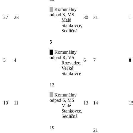
Komunálny
odpad S, MS
27
28
30
31
1
Malé
Stankovce,
Sedličná
5
Komunálny
odpad R, VS
3
4
6
7
8
Rozvadze,
Veľké
Stankovce
12
Komunálny
odpad S, MS
10
11
13
14
1
Malé
Stankovce,
Sedličná
19
21