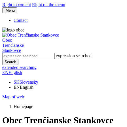
Right to content
Right on the menu
Menu
Contact
Obec
Trenčianske
Stankovce
expression searched
Search
extended searching
EN
English
SK
Slovensky
EN
English
Map of web
Homepage
Obec Trenčianske Stankovce