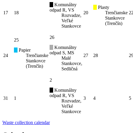
Komunálny
Plasty
odpad R, VS
17
18
20
Trenčianske
2
Rozvadze,
Stankovce
Veľké
(Trenčín)
Stankovce
26
25
Komunálny
Papier
odpad S, MS
24
Trenčianske
27
28
2
Malé
Stankovce
Stankovce,
(Trenčín)
Sedličná
2
Komunálny
odpad R, VS
31
1
3
4
5
Rozvadze,
Veľké
Stankovce
Waste collection calendar