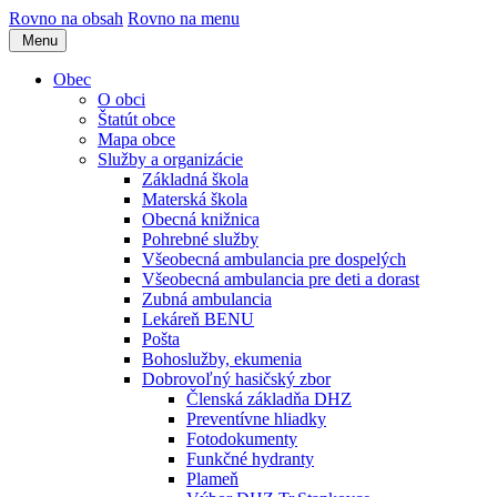
Rovno na obsah
Rovno na menu
Menu
Obec
O obci
Štatút obce
Mapa obce
Služby a organizácie
Základná škola
Materská škola
Obecná knižnica
Pohrebné služby
Všeobecná ambulancia pre dospelých
Všeobecná ambulancia pre deti a dorast
Zubná ambulancia
Lekáreň BENU
Pošta
Bohoslužby, ekumenia
Dobrovoľný hasičský zbor
Členská základňa DHZ
Preventívne hliadky
Fotodokumenty
Funkčné hydranty
Plameň