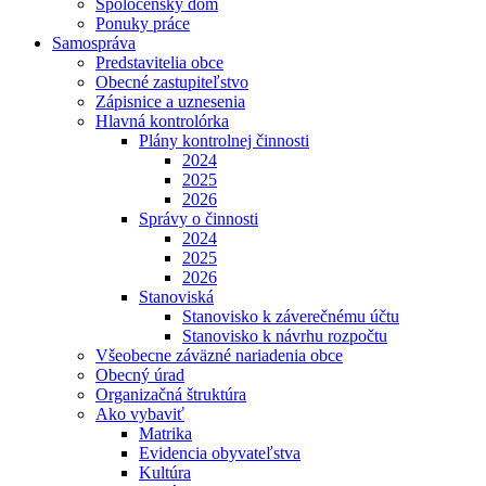
Spoločenský dom
Ponuky práce
Samospráva
Predstavitelia obce
Obecné zastupiteľstvo
Zápisnice a uznesenia
Hlavná kontrolórka
Plány kontrolnej činnosti
2024
2025
2026
Správy o činnosti
2024
2025
2026
Stanoviská
Stanovisko k záverečnému účtu
Stanovisko k návrhu rozpočtu
Všeobecne záväzné nariadenia obce
Obecný úrad
Organizačná štruktúra
Ako vybaviť
Matrika
Evidencia obyvateľstva
Kultúra