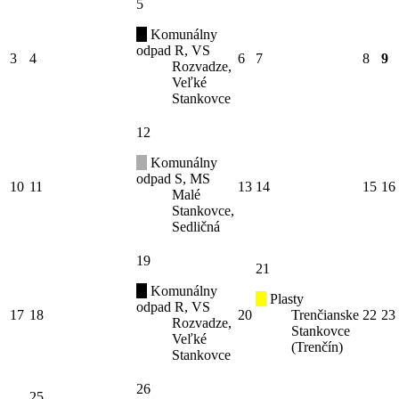
5
Komunálny
odpad R, VS
3
4
6
7
8
9
Rozvadze,
Veľké
Stankovce
12
Komunálny
odpad S, MS
10
11
13
14
15
16
Malé
Stankovce,
Sedličná
19
21
Komunálny
Plasty
odpad R, VS
17
18
20
Trenčianske
22
23
Rozvadze,
Stankovce
Veľké
(Trenčín)
Stankovce
26
25