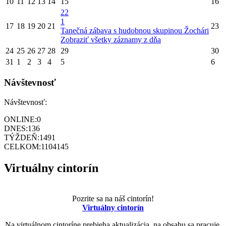
10
11
12
13
14
15
16
22
1
17
18
19
20
21
23
Tanečná zábava s hudobnou skupinou Žochári
Zobraziť všetky záznamy z dňa
24
25
26
27
28
29
30
31
1
2
3
4
5
6
Návštevnosť
Návštevnosť:
ONLINE:
0
DNES:
136
TÝŽDEŇ:
1491
CELKOM:
1104145
Virtuálny cintorín
Pozrite sa na náš cintorín!
Virtuálny cintorín
Na virtuálnom cintoríne prebieha aktualizácia, na obsahu sa pracuje.