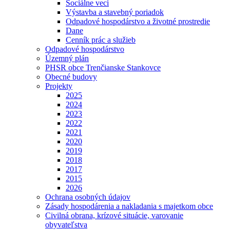
Sociálne veci
Výstavba a stavebný poriadok
Odpadové hospodárstvo a životné prostredie
Dane
Cenník prác a služieb
Odpadové hospodárstvo
Územný plán
PHSR obce Trenčianske Stankovce
Obecné budovy
Projekty
2025
2024
2023
2022
2021
2020
2019
2018
2017
2015
2026
Ochrana osobných údajov
Zásady hospodárenia a nakladania s majetkom obce
Civilná obrana, krízové situácie, varovanie
obyvateľstva