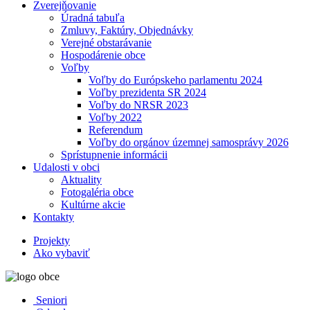
Zverejňovanie
Úradná tabuľa
Zmluvy, Faktúry, Objednávky
Verejné obstarávanie
Hospodárenie obce
Voľby
Voľby do Európskeho parlamentu 2024
Voľby prezidenta SR 2024
Voľby do NRSR 2023
Voľby 2022
Referendum
Voľby do orgánov územnej samosprávy 2026
Sprístupnenie informácii
Udalosti v obci
Aktuality
Fotogaléria obce
Kultúrne akcie
Kontakty
Projekty
Ako vybaviť
Seniori