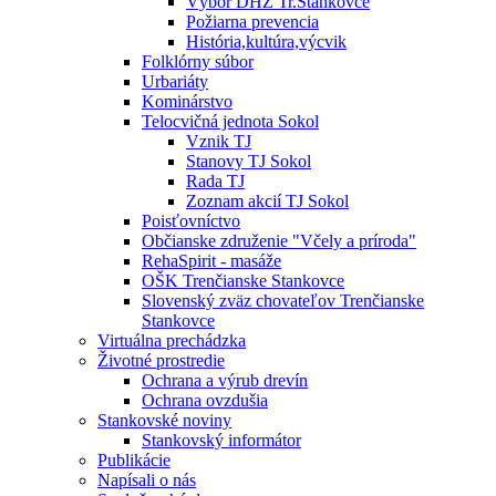
Výbor DHZ Tr.Stankovce
Požiarna prevencia
História,kultúra,výcvik
Folklórny súbor
Urbariáty
Kominárstvo
Telocvičná jednota Sokol
Vznik TJ
Stanovy TJ Sokol
Rada TJ
Zoznam akcií TJ Sokol
Poisťovníctvo
Občianske združenie "Včely a príroda"
RehaSpirit - masáže
OŠK Trenčianske Stankovce
Slovenský zväz chovateľov Trenčianske
Stankovce
Virtuálna prechádzka
Životné prostredie
Ochrana a výrub drevín
Ochrana ovzdušia
Stankovské noviny
Stankovský informátor
Publikácie
Napísali o nás