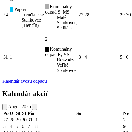
Komunálny
Papier
odpad S, MS
24
Trenčianske
27
28
29
30
Malé
Stankovce
Stankovce,
(Trenčín)
Sedličná
2
Komunálny
odpad R, VS
31
1
3
4
5
6
Rozvadze,
Veľké
Stankovce
Kalendár zvozu odpadu
Kalendár akcií
August
2026
Po
Ut
St
Št
Pia
So
Ne
27
28
29
30
31
1
2
3
4
5
6
7
8
9