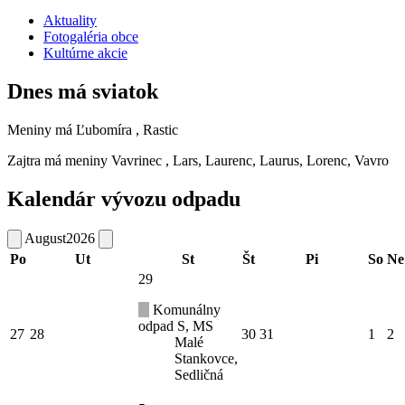
Aktuality
Fotogaléria obce
Kultúrne akcie
Dnes má sviatok
Meniny má
Ľubomíra
, Rastic
Zajtra má meniny
Vavrinec
, Lars, Laurenc, Laurus, Lorenc, Vavro
Kalendár vývozu odpadu
August
2026
Po
Ut
St
Št
Pi
So
Ne
29
Komunálny
odpad S, MS
27
28
30
31
1
2
Malé
Stankovce,
Sedličná