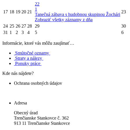
22
1
17
18
19
20
21
23
Tanečná zábava s hudobnou skupinou Žochári
Zobraziť všetky záznamy z dňa
24
25
26
27
28
29
30
31
1
2
3
4
5
6
Informácie, ktoré vás môžu zaujímať…
Smútočné oznamy
Straty a nálezy
Ponuky práce
Kde nás nájdete?
Ochrana osobných údajov
Ochrana osobných údajov
Adresa
Obecný úrad
Trenčianske Stankovce č. 362
913 11 Trenčianske Stankovce